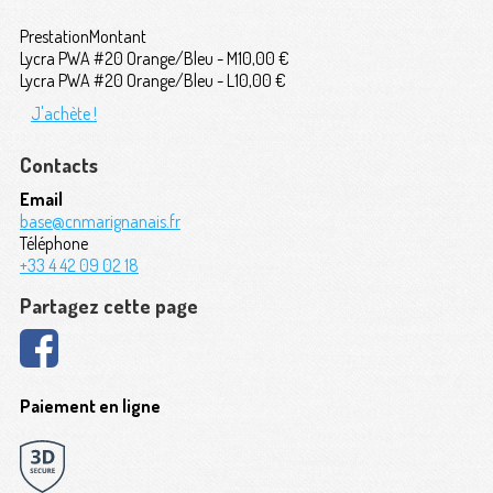
Prestation
Montant
Lycra PWA #20 Orange/Bleu - M
10,00 €
Lycra PWA #20 Orange/Bleu - L
10,00 €
J'achète !
Contacts
Email
base@cnmarignanais.fr
Téléphone
+33 4 42 09 02 18
Partagez cette page
Paiement en ligne