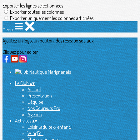
Exporter les lignes sélectionnées
Exporter toutes les colonnes
Exporter uniquement les colonnes affichées
Menu
Ajoutez un logo, un bouton, des réseaux sociaux
Cliquez pour éditer
Le Club
▴
▾
Accueil
Présentation
L'équipe
Nos Coureurs Pro
Agenda
Activités
▴
▾
Loisir (adulte & enfant)
WingFoil
Stages vacances