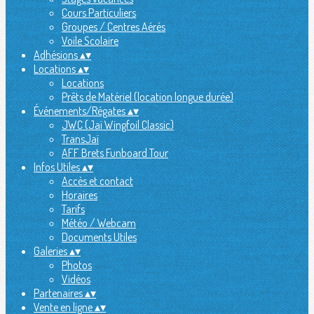
Cours Particuliers
Groupes / Centres Aérés
Voile Scolaire
Adhésions
▴
▾
Locations
▴
▾
Locations
Prêts de Matériel (location longue durée)
Événements/Régates
▴
▾
JWC (Jaï Wingfoil Classic)
TransJaï
AFF Brets Funboard Tour
Infos Utiles
▴
▾
Accès et contact
Horaires
Tarifs
Météo / Webcam
Documents Utiles
Galeries
▴
▾
Photos
Vidéos
Partenaires
▴
▾
Vente en ligne
▴
▾