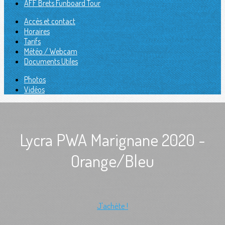
AFF Brets Funboard Tour
Accès et contact
Horaires
Tarifs
Météo / Webcam
Documents Utiles
Photos
Vidéos
Lycra PWA Marignane 2020 -
Orange/Bleu
J'achète !