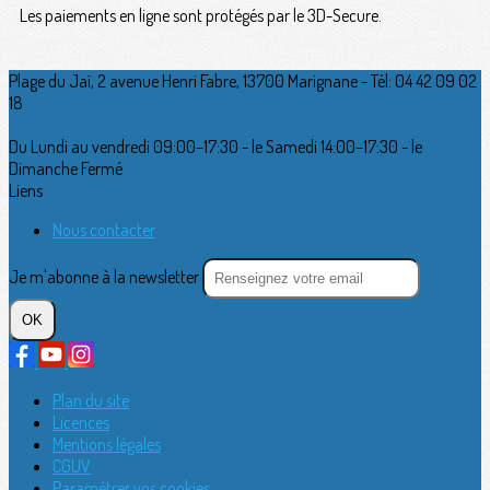
Les paiements en ligne sont protégés par le 3D-Secure.
Plage du Jaï, 2 avenue Henri Fabre, 13700 Marignane - Tél: 04 42 09 02
18
Du Lundi au vendredi 09:00–17:30 - le Samedi 14:00–17:30 - le
Dimanche Fermé
Liens
Nous contacter
Je m'abonne à la newsletter
OK
Plan du site
Licences
Mentions légales
CGUV
Paramétrer vos cookies