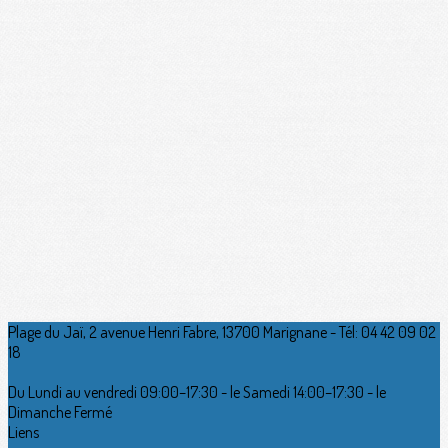
Plage du Jaï, 2 avenue Henri Fabre, 13700 Marignane - Tél: 04 42 09 02
18
Du Lundi au vendredi 09:00–17:30 - le Samedi 14:00–17:30 - le
Dimanche Fermé
Liens