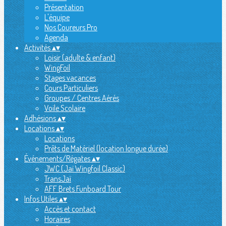
Présentation
L'équipe
Nos Coureurs Pro
Agenda
Activités
▴
▾
Loisir (adulte & enfant)
WingFoil
Stages vacances
Cours Particuliers
Groupes / Centres Aérés
Voile Scolaire
Adhésions
▴
▾
Locations
▴
▾
Locations
Prêts de Matériel (location longue durée)
Événements/Régates
▴
▾
JWC (Jaï Wingfoil Classic)
TransJaï
AFF Brets Funboard Tour
Infos Utiles
▴
▾
Accès et contact
Horaires