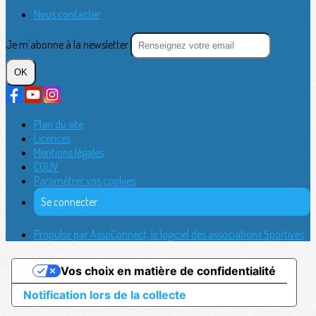
Nous contacter
Je m'abonne à la newsletter
OK
Plan du site
Licences
Mentions légales
CGUV
Paramétrer vos cookies
Se connecter
Propulsé par AssoConnect, le logiciel des associations Sportives
Vos choix en matière de confidentialité
Notification lors de la collecte