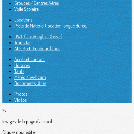
Groupes / Centres Aérés
Voile Scolaire
Locations
Prêts de Matériel (location longue durée)
JWC (Jaï Wingfoil Classic)
TransJaï
AFF Brets Funboard Tour
Accès et contact
Horaires
Tarifs
Météo / Webcam
Documents Utiles
Photos
Vidéos
?>
Images de la page d'accueil
Cliquez pour éditer