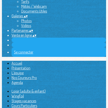
Tarifs
Météo / Webcam
Documents Utiles
Galeries
▴
▾
Photos
Vidéos
Partenaires
▴
▾
Vente en ligne
▴
▾
Se connecter
Accueil
Présentation
L'équipe
Nos Coureurs Pro
Agenda
Loisir (adulte & enfant)
WingFoil
Stages vacances
Cours Particuliers