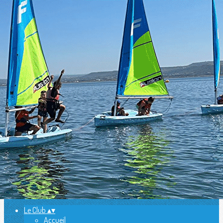
Exporter les lignes sélectionnées
Exporter toutes les colonnes
Exporter uniquement les colonnes affichées
Menu
<
>
Accueil
Présentation
L'équipe
Nos Coureurs Pro
Agenda
Ajoutez un logo, un bouton, des réseaux sociaux
Cliquez pour éditer
Le Club
▴
▾
Accueil