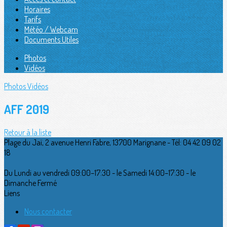
Horaires
Tarifs
Météo / Webcam
Documents Utiles
Photos
Vidéos
Photos
Vidéos
AFF 2019
Retour à la liste
Plage du Jaï, 2 avenue Henri Fabre, 13700 Marignane - Tél: 04 42 09 02
18
Du Lundi au vendredi 09:00–17:30 - le Samedi 14:00–17:30 - le
Dimanche Fermé
Liens
Nous contacter