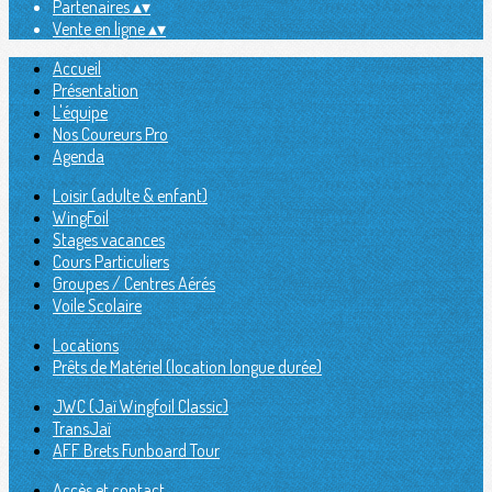
Partenaires
▴
▾
Vente en ligne
▴
▾
Accueil
Présentation
L'équipe
Nos Coureurs Pro
Agenda
Loisir (adulte & enfant)
WingFoil
Stages vacances
Cours Particuliers
Groupes / Centres Aérés
Voile Scolaire
Locations
Prêts de Matériel (location longue durée)
JWC (Jaï Wingfoil Classic)
TransJaï
AFF Brets Funboard Tour
Accès et contact