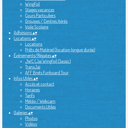
WingFoil
Stages vacances
Cours Particuliers
Groupes / Centres Aérés
Voile Scolaire
Adhésions
▴
▾
Locations
▴
▾
Locations
Prêts de Matériel (location longue durée)
Événements/Régates
▴
▾
JWC (Jaï Wingfoil Classic)
TransJaï
AFF Brets Funboard Tour
Infos Utiles
▴
▾
Accès et contact
Horaires
Tarifs
Météo / Webcam
Documents Utiles
Galeries
▴
▾
Photos
Vidéos