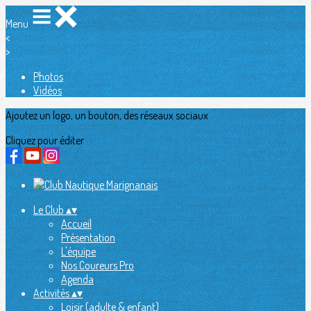
Menu
<
>
Photos
Vidéos
Ajoutez un logo, un bouton, des réseaux sociaux
Cliquez pour éditer
Le Club
▴
▾
Accueil
Présentation
L'équipe
Nos Coureurs Pro
Agenda
Activités
▴
▾
Loisir (adulte & enfant)