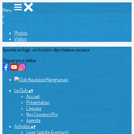
Menu
<
>
Photos
Vidéos
Ajoutez un logo, un bouton, des réseaux sociaux
Cliquez pour éditer
Le Club
▴
▾
Accueil
Présentation
L'équipe
Nos Coureurs Pro
Agenda
Activités
▴
▾
Loisir (adulte & enfant)