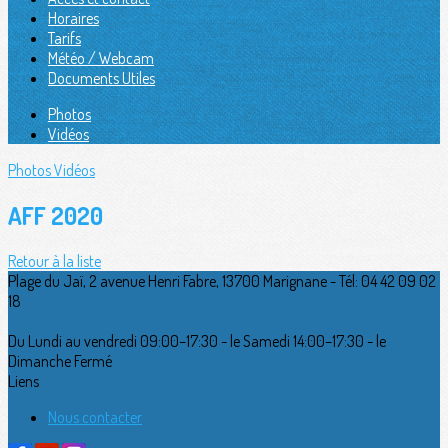
Horaires
Tarifs
Météo / Webcam
Documents Utiles
Photos
Vidéos
Photos
Vidéos
AFF 2020
Retour à la liste
Plage du Jaï, 2 avenue Henri Fabre, 13700 Marignane - Tél: 04 42 09 02
18
Du Lundi au vendredi 09:00–17:30 - le Samedi 14:00–17:30 - le
Dimanche Fermé
Liens
Nous contacter