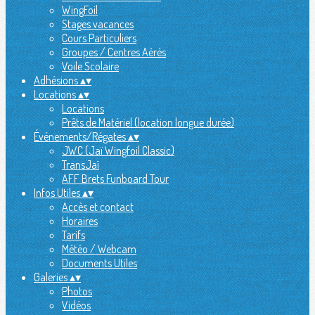
WingFoil
Stages vacances
Cours Particuliers
Groupes / Centres Aérés
Voile Scolaire
Adhésions
▴
▾
Locations
▴
▾
Locations
Prêts de Matériel (location longue durée)
Événements/Régates
▴
▾
JWC (Jaï Wingfoil Classic)
TransJaï
AFF Brets Funboard Tour
Infos Utiles
▴
▾
Accès et contact
Horaires
Tarifs
Météo / Webcam
Documents Utiles
Galeries
▴
▾
Photos
Vidéos