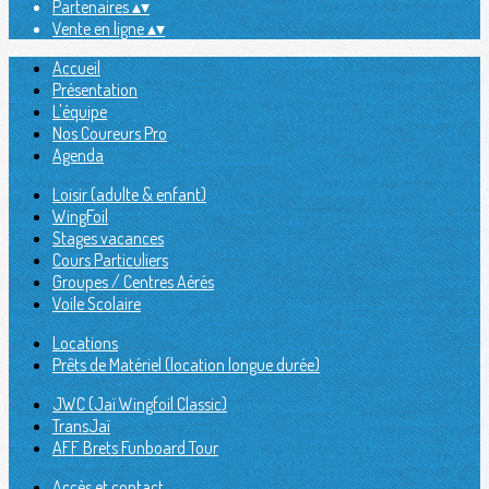
Partenaires
▴
▾
Vente en ligne
▴
▾
Accueil
Présentation
L'équipe
Nos Coureurs Pro
Agenda
Loisir (adulte & enfant)
WingFoil
Stages vacances
Cours Particuliers
Groupes / Centres Aérés
Voile Scolaire
Locations
Prêts de Matériel (location longue durée)
JWC (Jaï Wingfoil Classic)
TransJaï
AFF Brets Funboard Tour
Accès et contact