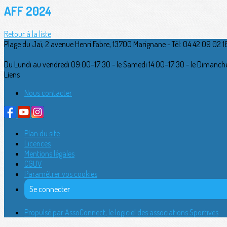
AFF 2024
Retour à la liste
Plage du Jaï, 2 avenue Henri Fabre, 13700 Marignane - Tél: 04 42 09 02 1
Du Lundi au vendredi 09:00–17:30 - le Samedi 14:00–17:30 - le Dimanc
Liens
Nous contacter
Plan du site
Licences
Mentions légales
CGUV
Paramétrer vos cookies
Se connecter
Propulsé par AssoConnect, le logiciel des associations Sportives