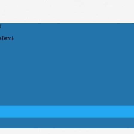
8
he Fermé